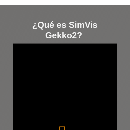
¿Qué es
SimVis
Gekko2?