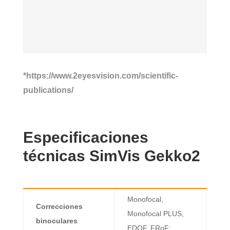
*https://www.2eyesvision.com/scientific-
publications/
Especificaciones
técnicas SimVis Gekko2
Monofocal,
Correcciones
Monofocal PLUS,
binoculares
EDOF,
FRoF
;