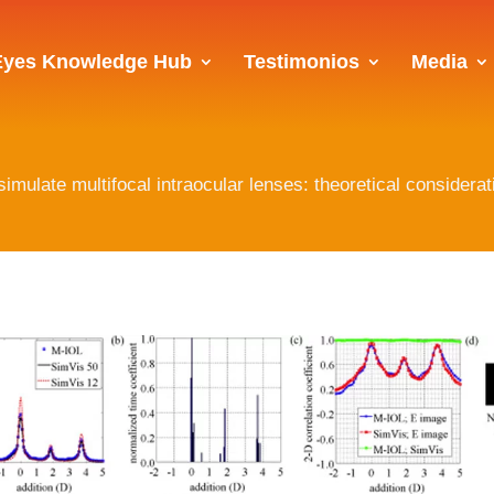
Eyes Knowledge Hub
Testimonios
Media
simulate multifocal intraocular lenses: theoretical considera