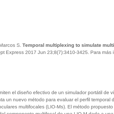
 Marcos S.
Temporal multiplexing to simulate multi
 Opt Express 2017 Jun 23;8(7):3410-3425. Para más 
miten el diseño efectivo de un simulador portátil de 
ta un nuevo método para evaluar el perfil temporal d
oculares multifocales (LIO-Ms). El método propuesto i
 del componente multifocal de una LIO-M dada a una