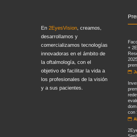
Pre
En
2EyesVision
, creamos,
desarrollamos y
Fac
comercializamos tecnologías
+ 2E
Rese
innovadoras en el ámbito de
2025
la oftalmología, con el
prem
objetivo de facilitar la vida a
J
los profesionales de la visión
Inve
y a sus pacientes.
prem
rede
eval
domi
con 
A
2Eye
Sim