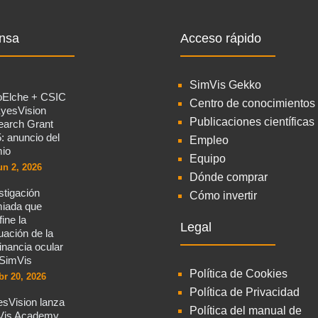
nsa
Acceso rápido
SimVis Gekko
oElche + CSIC
Centro de conocimientos
yesVision
Publicaciones científicas
arch Grant
: anuncio del
Empleo
io
Equipo
un 2, 2026
Dónde comprar
stigación
Cómo invertir
iada que
fine la
Legal
uación de la
nancia ocular
SimVis
Política de Cookies
br 20, 2026
Política de Privacidad
sVision lanza
Política del manual de
Vis Academy