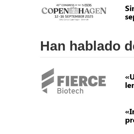
Si
se
Han hablado d
«U
le
«I
pr