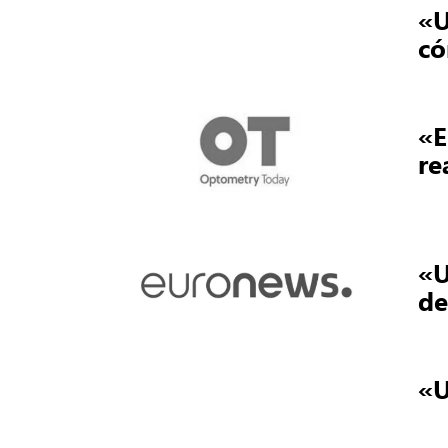
«U
có
«E
re
«U
de
«U