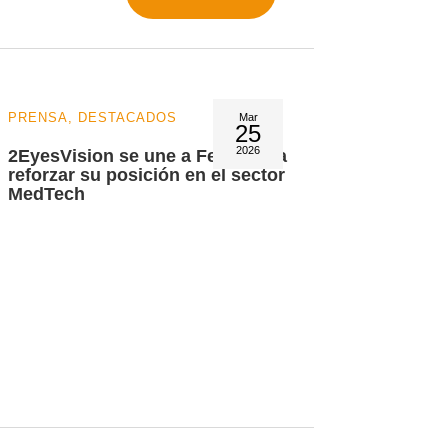
PRENSA
,
DESTACADOS
PRENSA
Mar
25
2026
2EyesVision se une a Fenin para
El CSIC
reforzar su posición en el sector
una bec
MedTech
LIO