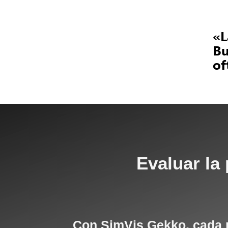
«L
Bu
of
Evaluar la
Con SimVis Gekko, cada pa