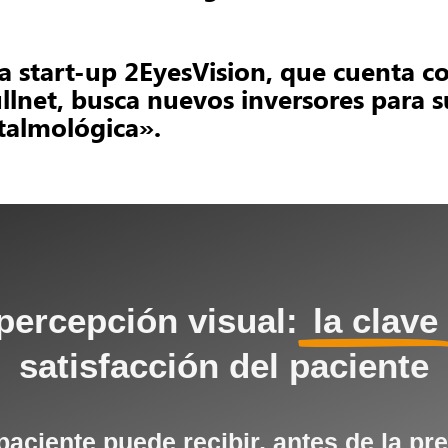
a start-up 2EyesVision, que cuenta c
llnet, busca nuevos inversores para 
talmológica».
 percepción visual:
la clave
satisfacción del paciente
ciente puede recibir, antes de la pr