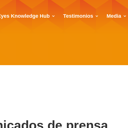
Eyes Knowledge Hub
Testimonios
Media
icados de prensa