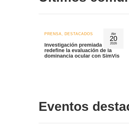
PRENSA
,
DESTACADOS
Jun
Abr
02
20
2026
2026
sVision
Investigación premiada que
uncio
redefine la evaluación de la
dominancia ocular con SimVis
Eventos desta