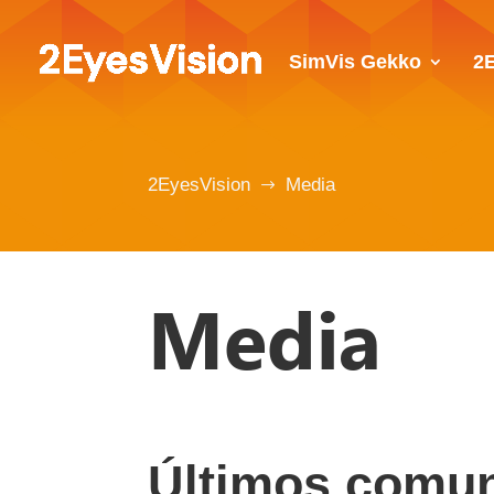
SimVis Gekko
2
2EyesVision
Media
$
Media
Últimos comun