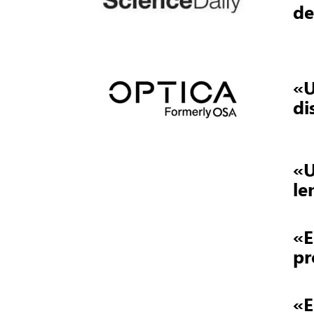
de
«U
di
«U
le
«E
pr
«E