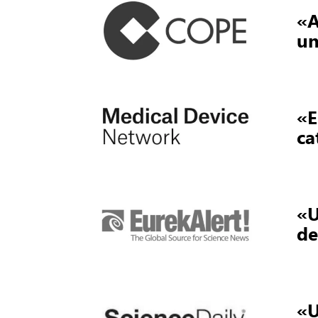
«A
un
«E
ca
«U
de
«U