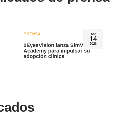
PRENSA
Abr
14
2026
2EyesVision lanza SimVis
Academy para impulsar su
adopción clínica
cados