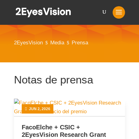
2EyesVision
Media
Prensa
$
$
Notas de prensa
JUN 2, 2026
FacoElche + CSIC +
2EyesVision Research Grant