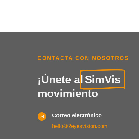
CONTACTA CON NOSOTROS
¡Únete al
SimVis
movimiento
Correo electrónico

hello@2eyesvision.com