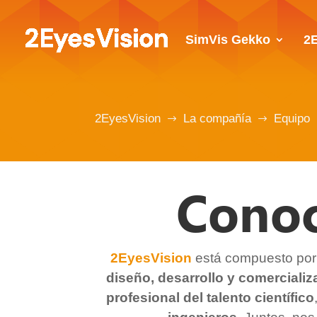
SimVis Gekko
2
2EyesVision
La compañía
Equipo
$
$
Conoc
2EyesVision
está compuesto por 
diseño, desarrollo y comercializ
profesional del talento científico