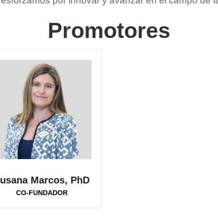
 esforzamos por innovar y avanzar en el campo de la 
Promotores
usana Marcos, PhD
CO-FUNDADOR