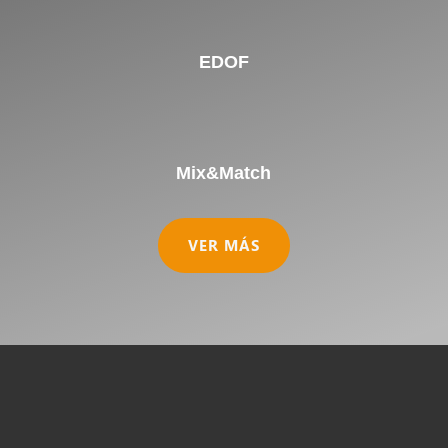
EDOF
Mix&Match
VER MÁS