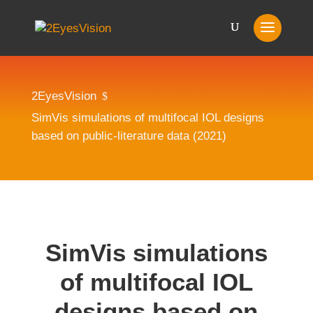
2EyesVision
$
SimVis simulations of multifocal IOL designs
based on public-literature data (2021)
SimVis simulations
of multifocal IOL
designs based on