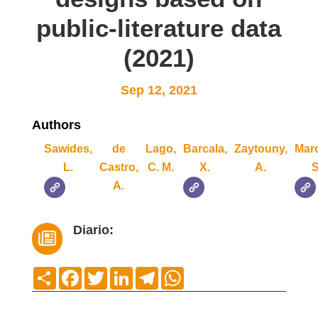
public-literature data
(2021)
Sep 12, 2021
Authors
Sawides,
de
Lago,
Barcala,
Zaytouny,
Mar
L.
Castro,
C. M.
X.
A.
A.
Diario:

Compartir
Facebook
Twitter
LinkedIn
Telegram
WhatsApp