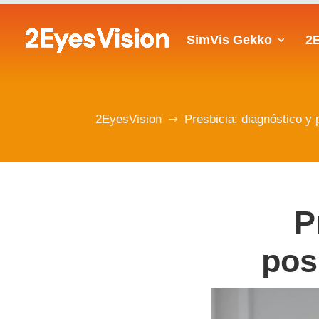
SimVis Gekko
2
2EyesVision
Presbicia: diagnóstico y 
$
P
pos