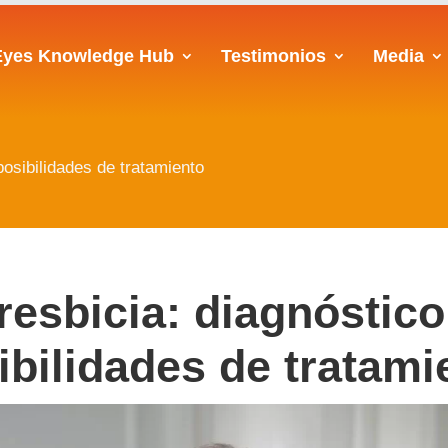
Eyes Knowledge Hub
Testimonios
Media
posibilidades de tratamiento
resbicia: diagnóstico
ibilidades de tratami