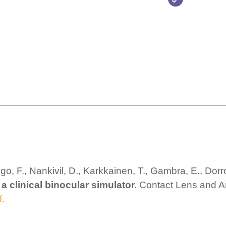
lgo, F., Nankivil, D., Karkkainen, T., Gambra, E., Dor
a clinical binocular simulator.
Contact Lens and An
í.