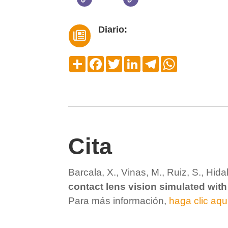
Diario:

Compartir
Facebook
Twitter
LinkedIn
Telegram
WhatsApp
Cita
Barcala, X., Vinas, M., Ruiz, S., Hida
contact lens vision simulated with 
Para más información,
haga clic aqu