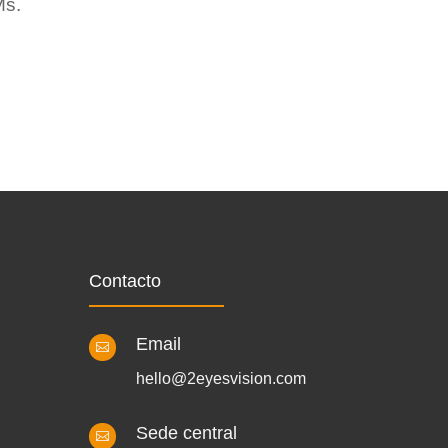
Ms.
Contacto
Email

hello@2eyesvision.com
Sede central
