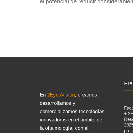
el potencial de reducir considerabl
Pre
En
2EyesVision
, creamos,
desarrollamos y
Fac
comercializamos tecnologías
+ 2E
Rese
innovadoras en el ámbito de
2025
la oftalmología, con el
prem