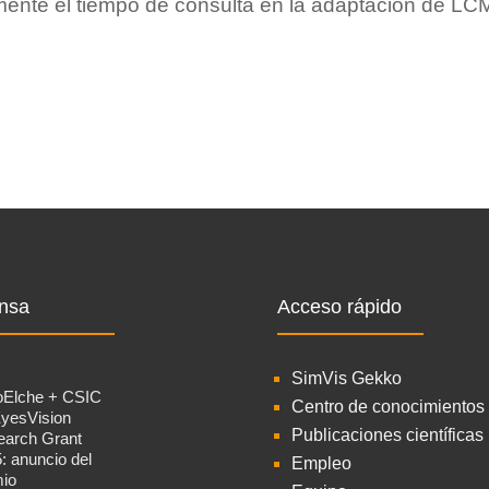
emente el tiempo de consulta en la adaptación de LC
nsa
Acceso rápido
SimVis Gekko
oElche + CSIC
Centro de conocimientos
yesVision
Publicaciones científicas
arch Grant
: anuncio del
Empleo
io