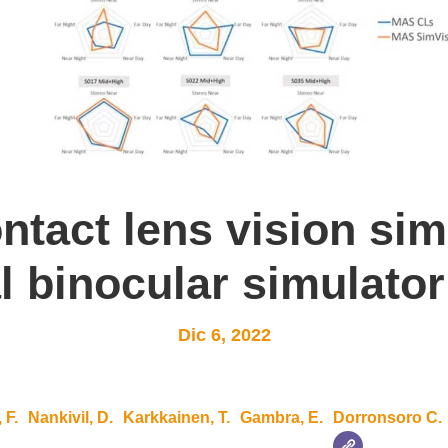
ontact lens vision sim
al binocular simulator
Dic 6, 2022
 F.
Nankivil, D.
Karkkainen, T.
Gambra, E.
Dorronsoro C.