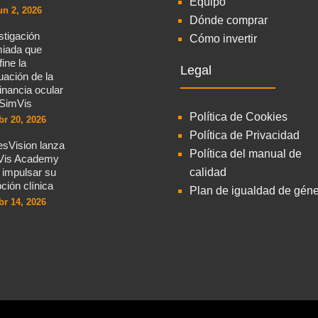
Equipo
un 2, 2026
Dónde comprar
stigación
Cómo invertir
iada que
fine la
Legal
uación de la
nancia ocular
SimVis
Política de Cookies
br 20, 2026
Política de Privacidad
sVision lanza
Política del manual de
Vis Academy
 impulsar su
calidad
ción clínica
Plan de igualdad de gén
br 14, 2026