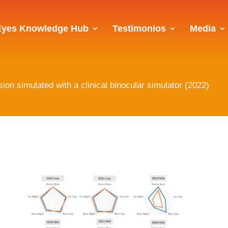
Eyes Knowledge Hub
Testimonios
Media
sion simulated with a clinical binocular simulator (2022)