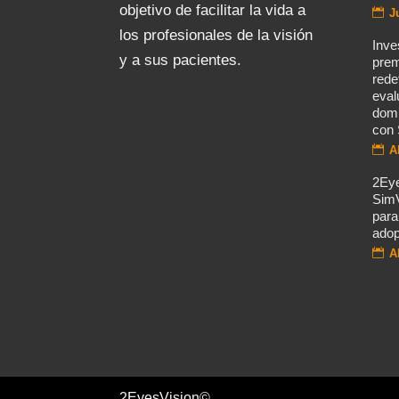
objetivo de facilitar la vida a
J
los profesionales de la visión
Inve
y a sus pacientes.
prem
rede
eval
domi
con 
A
2Eye
Sim
para
adop
A
2EyesVision©