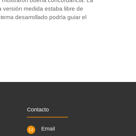
s mostraron buena concordancia. La
ma versión medida estaba libre de
istema desarrollado podría guiar el
Contacto
Email
