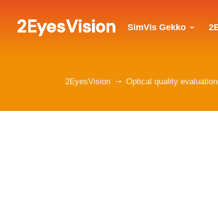
SimVis Gekko
2
2EyesVision
Optical quality evaluatio
$