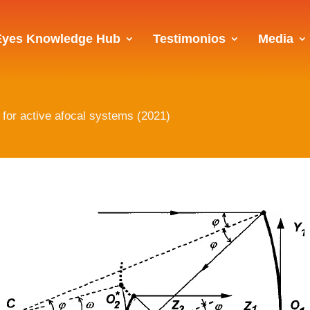
Eyes Knowledge Hub
Testimonios
Media
n for active afocal systems (2021)