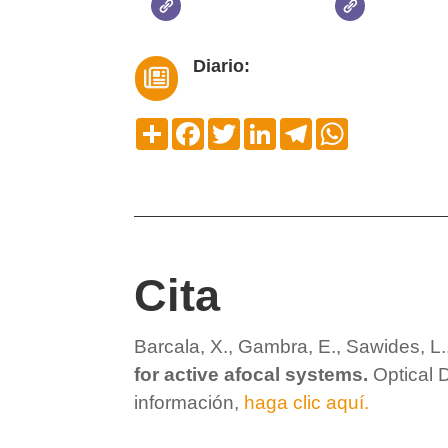
Diario:

Compartir
Facebook
Twitter
LinkedIn
Telegram
WhatsApp
Cita
Barcala, X., Gambra, E., Sawides, L.,
for active afocal systems.
Optical 
información,
haga clic aquí.