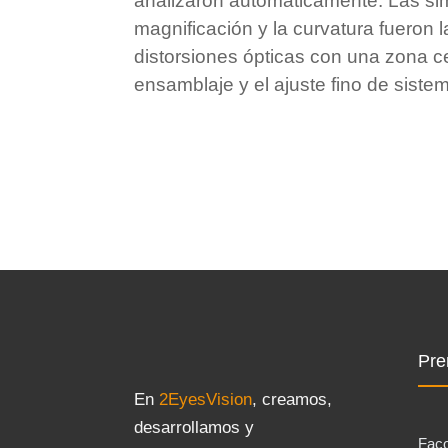
analizaron automáticamente. Las si
magnificación y la curvatura fueron l
distorsiones ópticas con una zona cen
ensamblaje y el ajuste fino de siste
Pre
En
2EyesVision
, creamos,
desarrollamos y
Fac