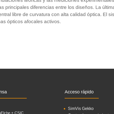
mulaciones teóricas y las mediciones experimentale
as principales diferencias entre los diseños. La últi
tral libre de curvatura con alta calidad óptica. El s
mas ópticos afocales activos.
nsa
Acceso rápido
SimVis Gekko
oElche + CSIC