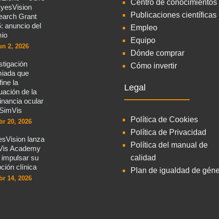
Centro de conocimientos
yesVision
Publicaciones científicas
arch Grant
: anuncio del
Empleo
io
Equipo
un 2, 2026
Dónde comprar
stigación
Cómo invertir
iada que
fine la
Legal
uación de la
nancia ocular
SimVis
Política de Cookies
br 20, 2026
Política de Privacidad
sVision lanza
Política del manual de
Vis Academy
 impulsar su
calidad
ción clínica
Plan de igualdad de gén
br 14, 2026