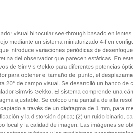
dor visual binocular see-through basado en lentes
 ojo mediante un sistema miniaturizado 4-f en config
que introduce variaciones periódicas de desenfoque 
etina del observador que parecen estáticas. En este
ivos de SimVis Gekko para diferentes potencias ópti
r para obtener el tamaño del punto, el desplazamien
ta 20° de campo visual. Se desarrolló un banco de 
ulador SimVis Gekko. El sistema comprende una cám
agma ajustable. Se colocó una pantalla de alta reso
, captado a través de un diafragma de 1 mm, para medi
cación y la distorsión óptica; (2) un ruido binario, 
o local y la calidad de imagen. Las imágenes se obt