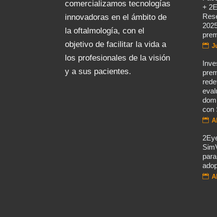
comercializamos tecnologías
+ 2E
Rese
innovadoras en el ámbito de
2025
la oftalmología, con el
prem
objetivo de facilitar la vida a
J
los profesionales de la visión
Inve
y a sus pacientes.
prem
rede
eval
domi
con 
A
2Eye
Sim
para
adop
A