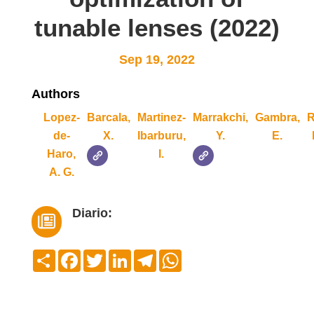
tunable lenses (2022)
Sep 19, 2022
Authors
Lopez-
Barcala,
Martinez-
Marrakchi,
Gambra,
R
de-
X.
Ibarburu,
Y.
E.
Haro,
I.
A. G.
Diario:

Compartir
Facebook
Twitter
LinkedIn
Telegram
WhatsApp