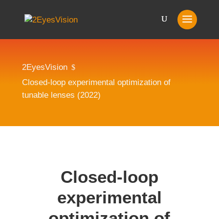
2EyesVision
$
Closed-loop experimental optimization of
tunable lenses (2022)
Closed-loop
experimental
optimization of