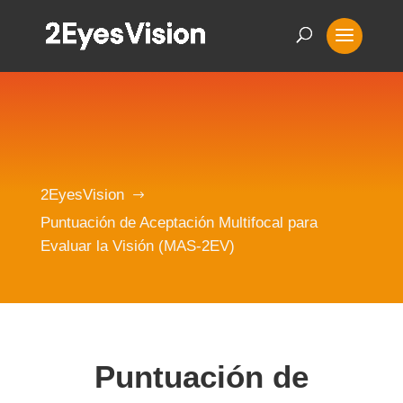
2EyesVision
$
Puntuación de Aceptación Multifocal para
Evaluar la Visión (MAS-2EV)
Puntuación de