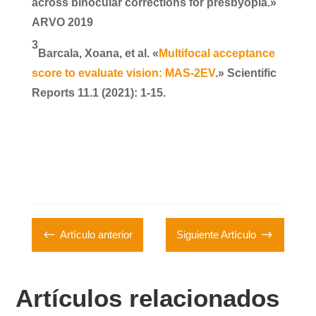
across binocular corrections for presbyopia.»
ARVO 2019
3
Barcala, Xoana, et al.
«
Multifocal acceptance
score to evaluate vision: MAS-2EV
.» Scientific
Reports 11.1 (2021): 1-15.
#
$
Artículo anterior
Siguiente Artículo
Artículos relacionados