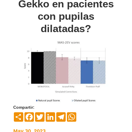
Gekko en pacientes
con pupilas
dilatadas?
Compartir:
Compartir
Facebook
Twitter
LinkedIn
Telegram
WhatsApp
May 30, 2023