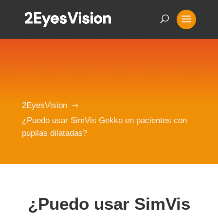
2EyesVision
$
¿Puedo usar SimVis Gekko en pacientes con
pupilas dilatadas?
¿Puedo usar SimVis