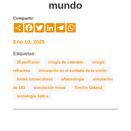
mundo
Compartir:
Compartir
Facebook
Twitter
LinkedIn
Telegram
WhatsApp
Ene 10, 2025
Etiquetas:
2EyesVision
cirugía de cataratas
cirugía
refractiva
innovación en el cuidado de la visión
lentes intraoculares
oftalmología
simulación
de LIO
simulación visual
SimVis Gekko2
tecnología óptica