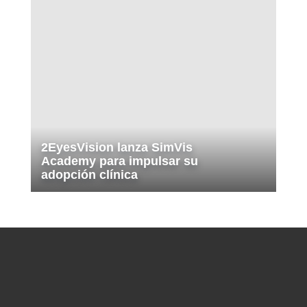
2EyesVision lanza SimVis
Academy para impulsar su
adopción clínica