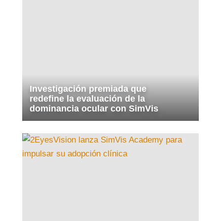
Investigación premiada que
redefine la evaluación de la
dominancia ocular con SimVis