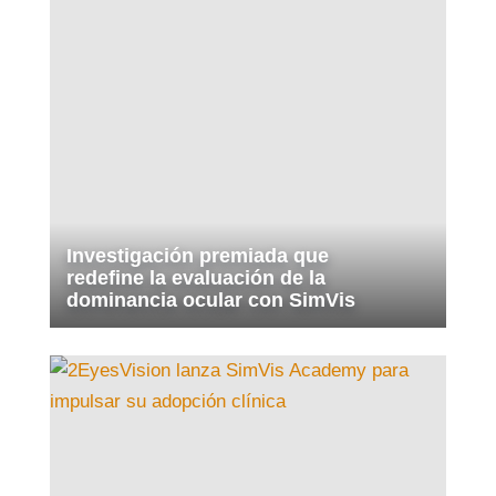
Investigación premiada que
redefine la evaluación de la
dominancia ocular con SimVis