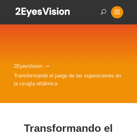
2EyesVision
$
Transformando el juego de las suposiciones en
la cirugía oftálmica
Transformando el