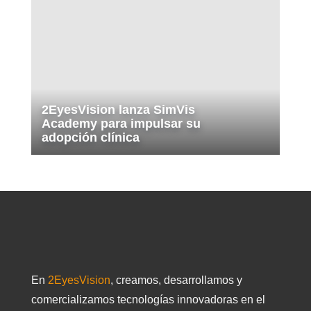
2EyesVision lanza SimVis
Academy para impulsar su
adopción clínica
En
2EyesVision
, creamos, desarrollamos y
comercializamos tecnologías innovadoras en el