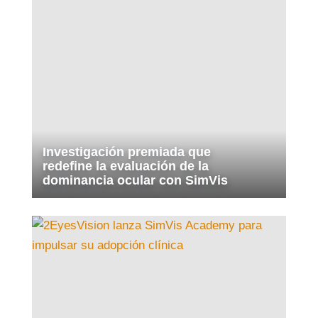
Investigación premiada que
redefine la evaluación de la
dominancia ocular con SimVis